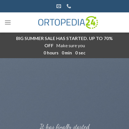
Salta
ai
contenuti
BIG SUMMER SALE HAS STARTED. UP TO 70%
OFF
Make sure you
0
hours
0
min
0
sec
It has finally started