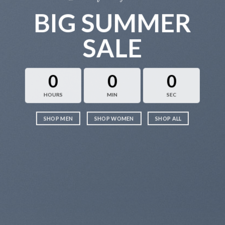
BIG SUMMER
SALE
0
0
0
HOURS
MIN
SEC
SHOP MEN
SHOP WOMEN
SHOP ALL