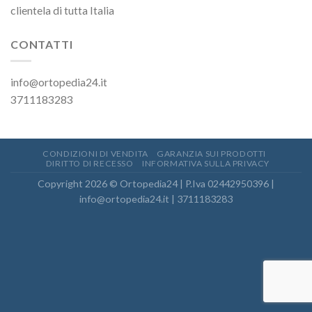
clientela di tutta Italia
CONTATTI
info@ortopedia24.it
3711183283
CONDIZIONI DI VENDITA
GARANZIA SUI PRODOTTI
DIRITTO DI RECESSO
INFORMATIVA SULLA PRIVACY
Copyright 2026 © Ortopedia24 | P.Iva 02442950396 |
info@ortopedia24.it | 3711183283