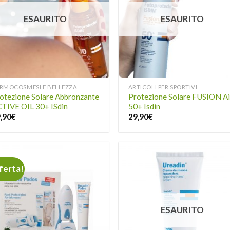
alla lista
alla li
dei
dei
ESAURITO
ESAURITO
desideri
desid
RMOCOSMESI E BELLEZZA
ARTICOLI PER SPORTIVI
otezione Solare Abbronzante
Protezione Solare FUSION Ai
TIVE OIL 30+ ISdin
50+ Isdin
,90
€
29,90
€
ferta!
Aggiungi
Aggiu
alla lista
alla li
dei
dei
ESAURITO
desideri
desid