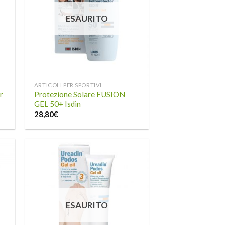
sta
alla lista
dei
ESAURITO
eri
desideri
ARTICOLI PER SPORTIVI
r
Protezione Solare FUSION
GEL 50+ Isdin
28,80
€
ngi
Aggiungi
sta
alla lista
dei
ESAURITO
eri
desideri