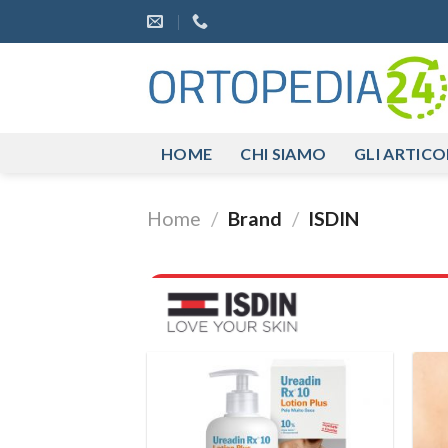
Salta
ai
contenuti
HOME
CHI SIAMO
GLI ARTICOL
Home
/
Brand
/
ISDIN
Aggiungi