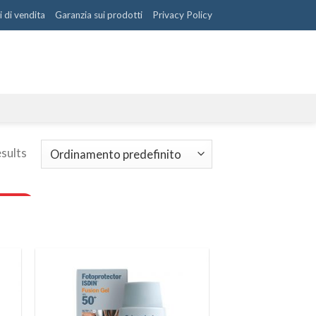
 di vendita
Garanzia sui prodotti
Privacy Policy
esults
ngi
Aggiungi