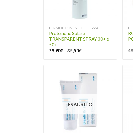
DERMOCOSMESI E BELLEZZA
DE
Protezione Solare
R
TRANSPARENT SPRAY 30+ e
PO
50+
29,90
€
–
35,50
€
48
Aggiungi
alla lista
dei
ESAURITO
desideri