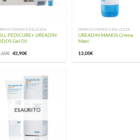
RMOCOSMESI E BELLEZZA
DERMOCOSMESI E BELLEZZA
OLL PEDICURE+ UREADIN
UREADIN MANOS Crema
DOS Gel Oil
Mani
Il
Il
,50
€
43,90
€
13,00
€
prezzo
prezzo
originale
attuale
era:
è:
48,50€.
43,90€.
Aggiungi
alla lista
dei
ESAURITO
desideri