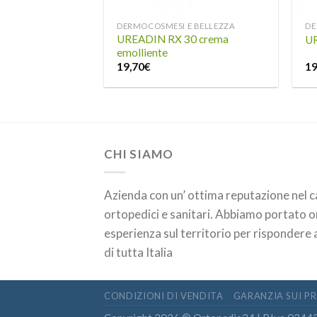
DERMOCOSMESI E BELLEZZA
DE
UREADIN RX 30 crema
UR
emolliente
19,70
€
19
CHI SIAMO
Azienda con un’ ottima reputazione nel 
ortopedici e sanitari. Abbiamo portato on-
esperienza sul territorio per rispondere a
di tutta Italia
CONDIZIONI DI VENDITA
GARANZIA SUI P