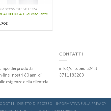
RMOCOSMESI E BELLEZZA
EADIN RX 40 Gel esfoliante
,70
€
CONTATTI
campo dei prodotti
info@ortopedia24.it
line i nostri 60 anni di
3711183283
lle esigenze della clientela
RODOTTI
DIRITTO DI RECESSO
INFORMATIVA SULLA PRIVACY