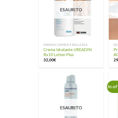
alla lista
dei
ESAURITO
desideri
DERMOCOSMESI E BELLEZZA
DE
Crema Idratante UREADIN
Pr
Rx10 Lotion Plus
AC
32,00
€
29
In of
Aggiungi
alla lista
dei
ESAURITO
desideri